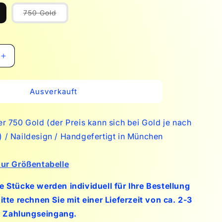
ariante
Variante
750 Gold
usverkauft
ausverkauft
der
oder
icht
nicht
erfügbar
verfügbar
Erhöhe
die
Menge
für
Ausverkauft
Mamacita
Stiletto
er 750 Gold (der Preis kann sich bei Gold je nach
X3
(Pink
 / Naildesign
/ Handgefertigt in München
Corvette)
zur Größentabelle
e Stücke werden individuell für Ihre Bestellung
itte rechnen Sie mit einer Lieferzeit von ca. 2-3
 Zahlungseingang.