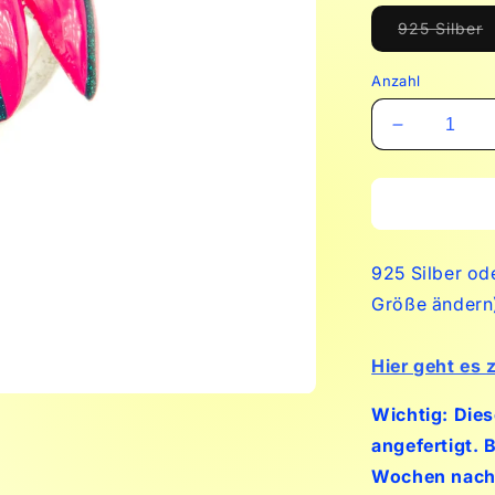
V
925 Silber
a
o
n
Anzahl
v
Verringere
die
Menge
für
Mamacita
Stiletto
925 Silber od
X3
(Pink
Größe ändern)
Corvette)
Hier geht es 
Wichtig:
Dies
angefertigt. B
Wochen nach