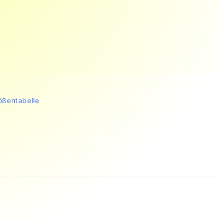
ößentabelle